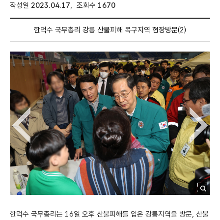
매니페스토란
작성일
2023.04.17
,
조회수
1670
공약비전
한덕수 국무총리 강릉 산불피해 복구지역 현장방문(2)
공약총괄현황
이전 이미지 보기
다음 이미지 보기
사진
시민정책제안
한덕수 국무총리는 16일 오후 산불피해를 입은 강릉지역을 방문, 산불