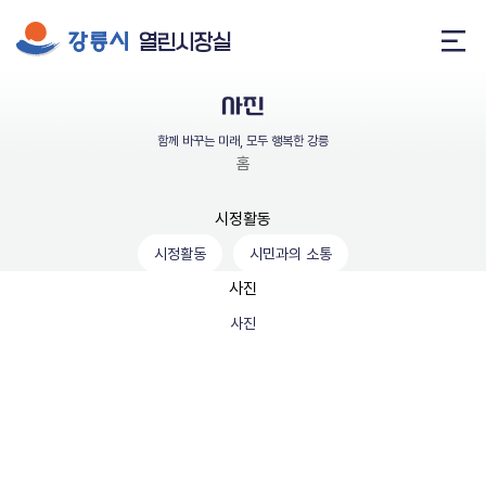
열린시장실
메
뉴
사진
열
기
함께 바꾸는 미래, 모두 행복한 강릉
홈
인사말
시정활동
시정활동
시민과의 소통
약력
사진
말과 글
사진