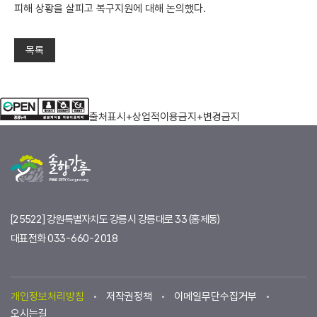
피해 상황을 살피고 복구지원에 대해 논의했다.
목록
들음터 소개
출처표시+상업적이용금지+변경금지
공지사항
일별현황요약
[25522] 강원특별자치도 강릉시 강릉대로 33 (홍제동)
대표전화
033-660-2018
개인정보처리방침
저작권정책
이메일무단수집거부
오시는길