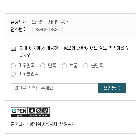
담당부서 정보 & 컨텐츠 만족도 조사 & 공공저작물 자유이용 허락 표시
담당부서 정보
담당부서
오죽헌・시립박물관
전화번호
033-660-3307
콘텐츠 만족도 조사
이 페이지에서 제공하는 정보에 대하여 어느 정도 만족하셨습
니까?
만족도 조사
매우만족
만족
보통
불만족
매우불만족
출처표시+상업적이용금지+변경금지