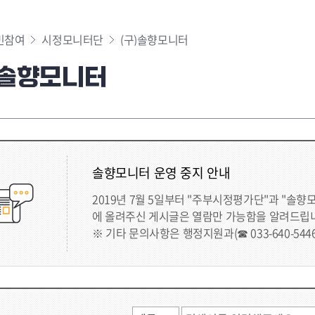
민참여
시정모니터단
(구)솔향모니터
)솔향모니터
솔향모니터 운영 중지 안내
2019년 7월 5일부터 "주부시정평가단"과 "솔향
에 올려주신 게시글은 열람만 가능함을 알려드립
※ 기타 문의사항은 행정지원과(☎ 033-640-544