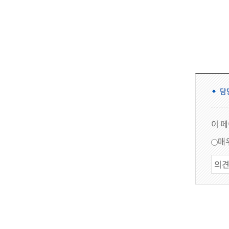
담
이 
매