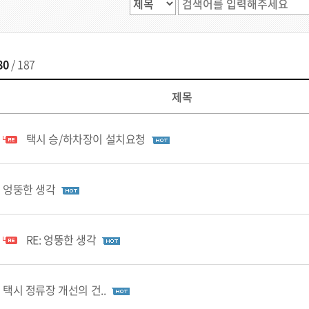
80
/ 187
제목
택시 승/하차장이 설치요청
엉뚱한 생각
RE: 엉뚱한 생각
택시 정류장 개선의 건..