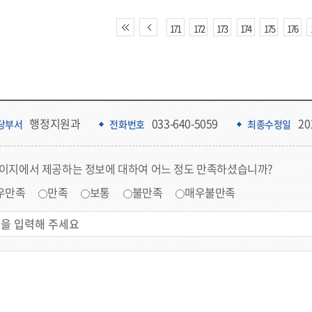
171
172
173
174
175
176
행정지원과
033-640-5059
20
당부서
전화번호
최종수정일
페이지에서 제공하는 정보에 대하여 어느 정도 만족하셨습니까?
우만족
만족
보통
불만족
매우불만족