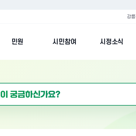
강릉
민원
시민참여
시정소식