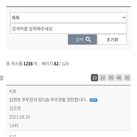
게시물 검색
총 게시물
1238
개
,
페이지
82
/ 124
10
20
30
40
50
시민참여 > 칭찬합시다 목록 - 번호, 제목, 작성자, 작성일, 조회수 정보 제공
428
김현조 주무관과 정다솜 주무관을 칭찬합니다.
김은영
2021.08.26
1249
427