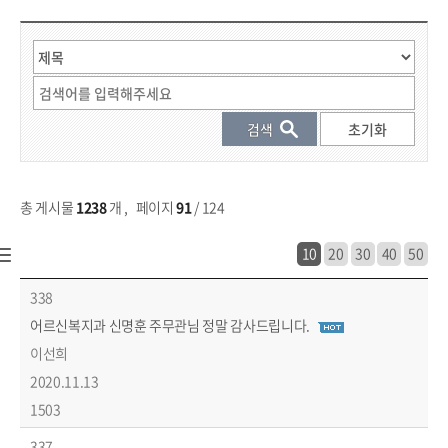
게시물 검색
총 게시물
1238
개
,
페이지
91
/ 124
10
20
30
40
50
시민참여 > 칭찬합시다 목록 - 번호, 제목, 작성자, 작성일, 조회수 정보 제공
338
어르신복지과 신명훈 주무관님 정말 감사드립니다.
이선희
2020.11.13
1503
337