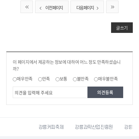
이전 페이지
다음 페이지
글쓰기
컨텐츠 만족도 조사
콘텐츠 만족도 조사
이 페이지에서 제공하는 정보에 대하여 어느 정도 만족하셨습니
까?
만족도 조사
매우만족
만족
보통
불만족
매우불만족
시자원봉사센터
강릉커피축제
강릉과학산업진흥원
강릉문