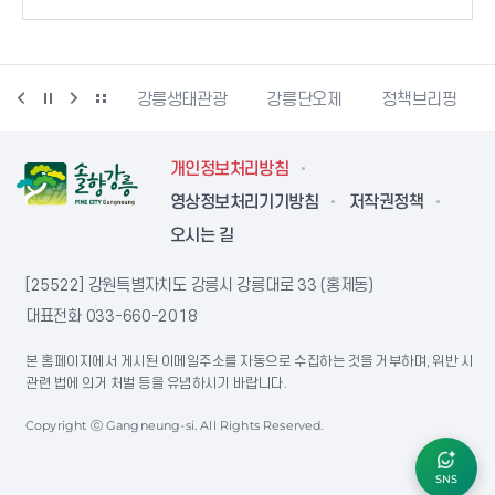
시동물사랑센터
강릉생태관광
강릉단오제
정책브리핑
개인정보처리방침
영상정보처리기기방침
저작권정책
오시는 길
[25522] 강원특별자치도 강릉시 강릉대로 33 (홍제동)
대표전화
033-660-2018
본 홈페이지에서 게시된 이메일주소를 자동으로 수집하는 것을 거부하며, 위반 시
관련 법에 의거 처벌 등을 유념하시기 바랍니다.
Copyright ⓒ Gangneung-si. All Rights Reserved.
SNS