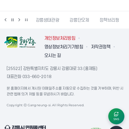
시동물사랑센터
강릉생태관광
강릉단오제
정책브리핑
개인정보처리방침
영상정보처리기기방침
저작권정책
오시는 길
[25522] 강원특별자치도 강릉시 강릉대로 33 (홍제동)
대표전화
033-660-2018
본 홈페이지에서 게시된 이메일주소를 자동으로 수집하는 것을 거부하며, 위반 시
관련 법에 의거 처벌 등을 유념하시기 바랍니다.
Copyright ⓒ Gangneung-si. All Rights Reserved.
SNS
강릉시 민원콜센터