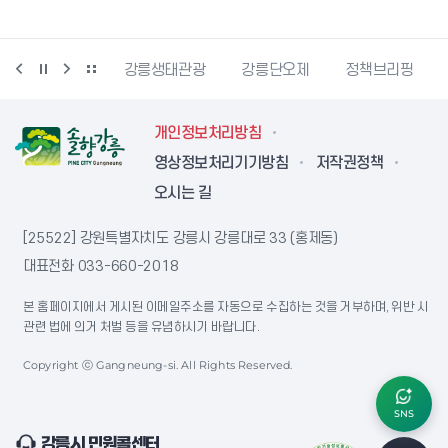
시동물사랑센터
강릉생태관광
강릉단오제
정책브리핑
개인정보처리방침
영상정보처리기기방침
저작권정책
오시는 길
[25522] 강원특별자치도 강릉시 강릉대로 33 (홍제동)
대표전화
033-660-2018
본 홈페이지에서 게시된 이메일주소를 자동으로 수집하는 것을 거부하며, 위반 시
관련 법에 의거 처벌 등을 유념하시기 바랍니다.
Copyright ⓒ Gangneung-si. All Rights Reserved.
SNS
강릉시 민원콜센터