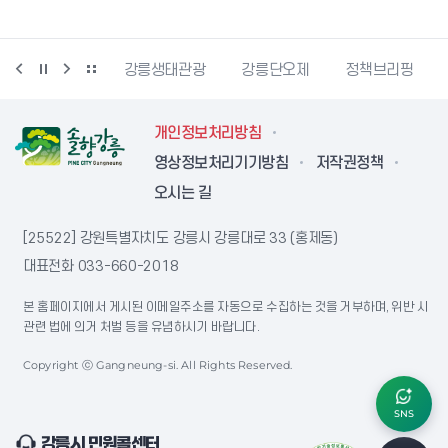
시동물사랑센터
강릉생태관광
강릉단오제
정책브리핑
개인정보처리방침
영상정보처리기기방침
저작권정책
오시는 길
[25522] 강원특별자치도 강릉시 강릉대로 33 (홍제동)
대표전화
033-660-2018
본 홈페이지에서 게시된 이메일주소를 자동으로 수집하는 것을 거부하며, 위반 시
관련 법에 의거 처벌 등을 유념하시기 바랍니다.
Copyright ⓒ Gangneung-si. All Rights Reserved.
SNS
강릉시 민원콜센터