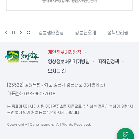
출처표시+상업적이용금지+변경금지
시동물사랑센터
강릉생태관광
강릉단오제
정책브리핑
개인정보처리방침
영상정보처리기기방침
저작권정책
오시는 길
[25522] 강원특별자치도 강릉시 강릉대로 33 (홍제동)
대표전화
033-660-2018
본 홈페이지에서 게시된 이메일주소를 자동으로 수집하는 것을 거부하며, 위반 시
관련 법에 의거 처벌 등을 유념하시기 바랍니다.
Copyright ⓒ Gangneung-si. All Rights Reserved.