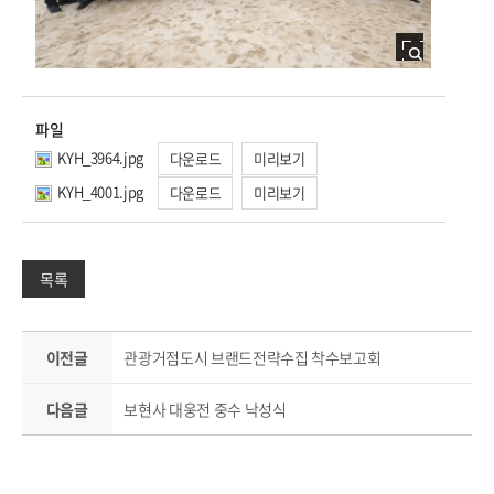
파일
KYH_3964.jpg
다운로드
미리보기
KYH_4001.jpg
다운로드
미리보기
목록
이전글
관광거점도시 브랜드전략수집 착수보고회
다음글
보현사 대웅전 중수 낙성식