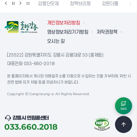
강릉생태관광
강릉단오제
정책브리핑
강원더몰
강원
개인정보처리방침
영상정보처리기기방침
저작권정책
오시는 길
[25522] 강원특별자치도 강릉시 강릉대로 33 (홍제동)
대표전화
033-660-2018
본 홈페이지에서 게시된 이메일주소를 자동으로 수집하는 것을 거부하며, 위반 시
관련 법에 의거 처벌 등을 유념하시기 바랍니다.
Copyright ⓒ Gangneung-si. All Rights Reserved.
SNS
강릉시 민원콜센터
033.660.2018