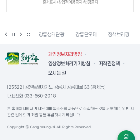
출처표시+상업적이용금지+변경금지
시동물사랑센터
강릉생태관광
강릉단오제
정책브리핑
개인정보처리방침
영상정보처리기기방침
저작권정책
오시는 길
[25522] 강원특별자치도 강릉시 강릉대로 33 (홍제동)
대표전화
033-660-2018
본 홈페이지에서 게시된 이메일주소를 자동으로 수집하는 것을 거부하며, 위반 시
관련 법에 의거 처벌 등을 유념하시기 바랍니다.
Copyright ⓒ Gangneung-si. All Rights Reserved.