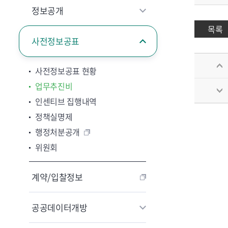
정보공개
목록
사전정보공표
사전정보공표 현황
업무추진비
인센티브 집행내역
정책실명제
행정처분공개
위원회
계약/입찰정보
공공데이터개방