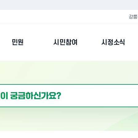
강릉
민원
시민참여
시정소식