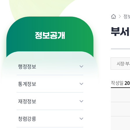
정
부서
정보공개
시장·부
행정정보
작성일
20
통계정보
재정정보
청렴강릉