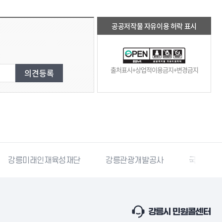
공공저작물 자유이용 허락 표시
출처표시+상업적이용금지+변경금지
강릉미래인재육성재단
강릉관광개발공사
국민재난
강릉시 민원콜센터