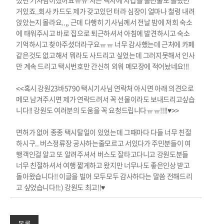
셨던 기사님이셨어요ㅠㅠ 저는 택시에 지갑을 흘린줄도 몰랐던
거있죠..회사 카드도 제가 갖고있던 터라 심장이 얼마나 철렁 내려
앉았는지 몰라요..,, 근데 다행히 기사님께서 전날 밤에 저희 숙소
에 태워주시고 바로 집으로 퇴근하셔서 아침에 발견하시고 숙소
기억하시고 찾아주셨더라구요ㅠㅠ 너무 감사했는데 근처에 카페
같은것도 없고해서 뭐라도 사드리고 싶었는데 그러지못해서 인사
만 계속 드리고 택시번호만 간신히 외워 메모장에 적어놨네요!!!
<<혹시 강원23바5790 택시기사님 연락처 아시면 아래 의견으로
메모 남겨주시면 제가 연락드려서 꼭 선물이라도 보내드리고싶습
니다!! 강원도 여러분의 도움을 꼭 요청드립니다ㅠㅠ!!!!♥>>
면허가 없어 종종 택시탈일이 있었는데 그때마다 다들 너무 친절
하시구.. 버스정류장 공사하는줄모르고 서있다가 주민분들이 여
행객인걸 알고 또 알려주셔서 버스도 잘타고다니고 강원도분들
너무 친절하셔서 여행 짧게하고 왔지만 너무나도 좋은인상 받고
돌아왔습니다!! 이글을 빌어 모두모두 감사하다는 말씀 전해드리
고 싶었습니다!!:) 강원도 최고!!♥
목록