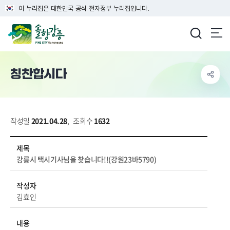
이 누리집은 대한민국 공식 전자정부 누리집입니다.
강릉시청
칭찬합시다
작성일
2021.04.28
,
조회수
1632
시민참여 > 칭찬합시다 상세보기 - 제목, 작성자, 내용 정보 제공
제목
강릉시 택시기사님을 찾습니다!!(강원23바5790)
작성자
김효인
내용