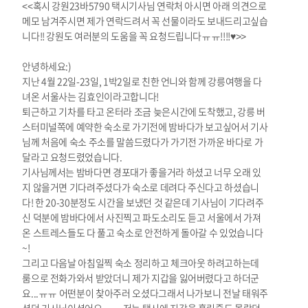
<<혹시 강원23바5790 택시기사님 연락처 아시면 아래 의견으로
메모 남겨주시면 제가 연락드려서 꼭 선물이라도 보내드리고싶습
니다!! 강원도 여러분의 도움을 꼭 요청드립니다ㅠㅠ!!!!♥>>
안녕하세요:)
지난 4월 22일-23일, 1박2일로 친한 언니와 함께 강릉여행을 다
녀온 서울사는 김효인이라고합니다!
퇴근하고 기차를 타고 온터라 조금 늦은시간에 도착했고, 강릉 버
스터미널쪽에 예약한 숙소로 가기전에 밤바다가 보고싶어서 기사
님께 처음에 숙소 주소를 말씀드렸다가 가기전 가까운 바다로 가
달라고 요청드렸었습니다.
기사님께서는 밤바다면 경포대가 좋을거라 하셨고 너무 오래 있
지 않을거면 기다려주셨다가 숙소로 데려다 주신다고 하셨습니
다! 한 20-30분정도 시간을 보냈던 것 같은데 기사님이 기다려주
신 덕분에 밤바다에서 사진찍고 파도소리도 듣고 서울에서 가져
온 스트레스들도 다 풀고 숙소로 안전하게 돌아갈 수 있었습니다
~!
그리고 다음날 아침일찍 숙소 정리하고 체크아웃 하려고하는데
룸으로 전화가와서 받았더니 제가 지갑을 잃어버렸다고 하더군
요...ㅠㅠ 어떤분이 찾아주러 오셨다그래서 나가보니 전날 태워주