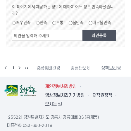
콘텐츠 만족도 조사
이 페이지에서 제공하는 정보에 대하여 어느 정도 만족하셨습니
까?
만족도 조사
매우만족
만족
보통
불만족
매우불만족
시동물사랑센터
강릉생태관광
강릉단오제
정책브리핑
개인정보처리방침
영상정보처리기기방침
저작권정책
오시는 길
[25522] 강원특별자치도 강릉시 강릉대로 33 (홍제동)
대표전화
033-660-2018