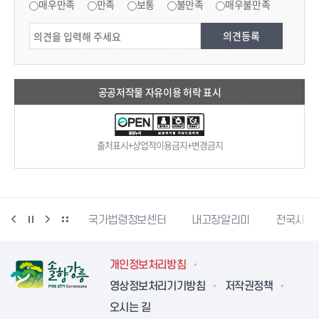
매우만족
만족
보통
불만족
매우불만족
공공저작물 자유이용 허락 표시
출처표시+상업적이용금지+변경금지
단
문서24
국가법령정보센터
내고장알리미
전국시장
개인정보처리방침
영상정보처리기기방침
저작권정책
오시는 길