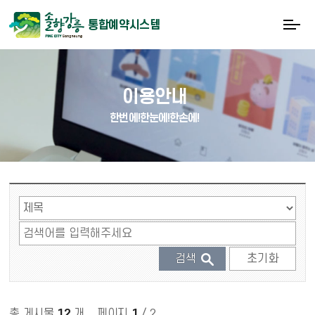
통합예약시스템
이용안내
한번에!한눈에!한손에!
게시물 검색
총 게시물
12
개
,
페이지
1
/ 2