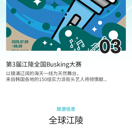
03
第3届江陵全国Busking大赛
以镜浦辽阔的海天一线为天然舞台，
来自韩国各地的150组实力派街头艺人将倾情献...
旅游信息
全球江陵