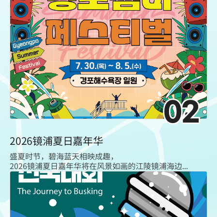
02
2026镜浦夏日嘉年华
盛夏时节，碧海蓝天相映成趣，
2026镜浦夏日嘉年华将在风景如画的江陵镜浦海边...