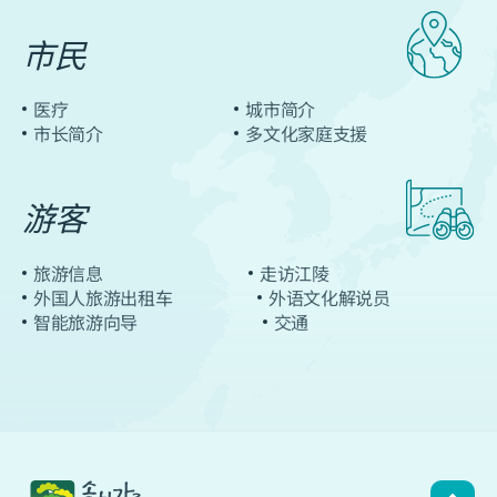
市民
G
a
医疗
城市简介
市长简介
多文化家庭支援
n
游客
g
n
旅游信息
走访江陵
外国人旅游出租车
外语文化解说员
e
智能旅游向导
交通
u
n
g
,