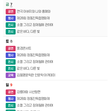
오늘
7
연극 아버지와 나와 홍매와
공연
제28회 정동진독립영화제
행사
소멸 그리고 잠재됨에 관하여
전시
같은 바다, 다른 빛
전시
8
풍경콘서트
공연
제28회 정동진독립영화제
행사
소멸 그리고 잠재됨에 관하여
전시
같은 바다, 다른 빛
전시
김동명문학관 인문학 아카데미
교육
9
강릉야화 사선랑편
공연
제28회 정동진독립영화제
행사
소멸 그리고 잠재됨에 관하여
전시