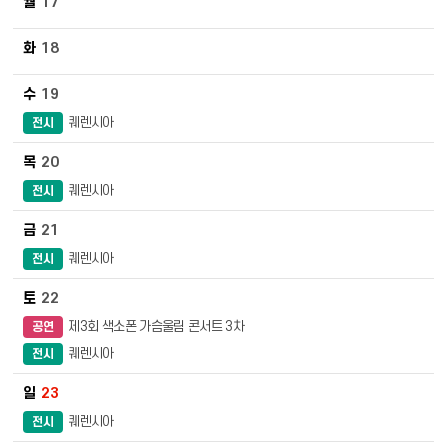
17
18
19
퀘렌시아
전시
20
퀘렌시아
전시
21
퀘렌시아
전시
22
제3회 색소폰 가슴울림 콘서트 3차
공연
퀘렌시아
전시
23
퀘렌시아
전시