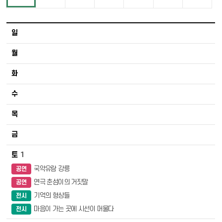
2026년도 08월 행사일정 - 일, 월, 화, 수, 목, 금, 토
1
국악유람 강릉
공연
연극 춘섬이의 거짓말
공연
기억의 형상들
전시
마음이 가는 곳에 시선이 머물다
전시