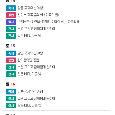
14
강릉 국가유산 야행
축제
신귀복 가곡 음악회 <가곡의 별>
공연
「일본군 ‘위안부’ 피해자 기림의 날」 자율참배
행사
소멸 그리고 잠재됨에 관하여
전시
같은 바다, 다른 빛
전시
15
강릉 국가유산 야행
축제
한마음악단 공연
공연
소멸 그리고 잠재됨에 관하여
전시
같은 바다, 다른 빛
전시
16
강릉 국가유산 야행
축제
소멸 그리고 잠재됨에 관하여
전시
같은 바다, 다른 빛
전시