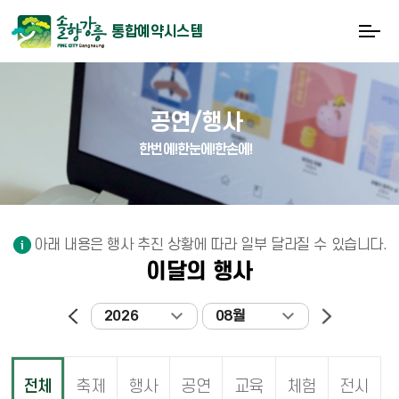
통합예약시스템
공연/행사
한번에!한눈에!한손에!
아래 내용은 행사 추진 상황에 따라 일부 달라질 수 있습니다.
이달의 행사
2026
08월
전체
축제
행사
공연
교육
체험
전시