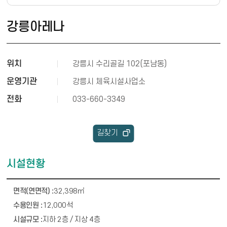
강릉아레나
위치
강릉시 수리골길 102(포남동)
운영기관
강릉시 체육시설사업소
전화
033-660-3349
길찾기
시설현황
시설현황 안내 - 면적(연면적), 수용인원, 시설규모, 부대시설
32,398㎡
12,000석
지하 2층 / 지상 4층