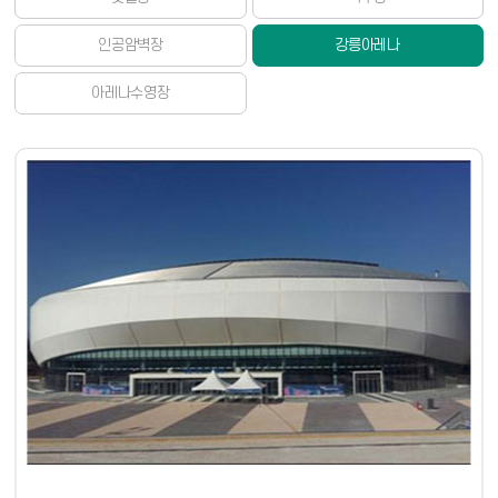
인공암벽장
강릉아레나
아레나수영장