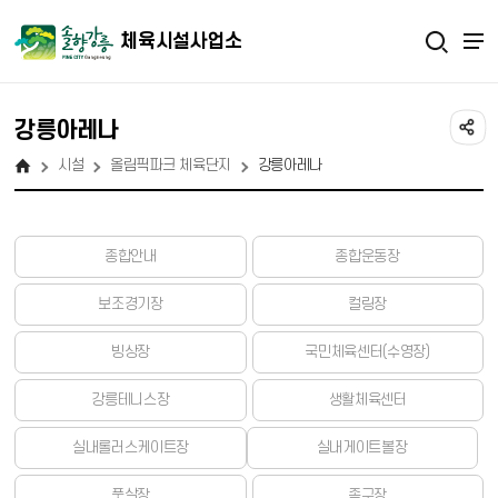
체육시설사업소
강릉아레나
시설
올림픽파크 체육단지
강릉아레나
종합안내
종합운동장
보조경기장
컬링장
빙상장
국민체육센터(수영장)
강릉테니스장
생활체육센터
실내롤러스케이트장
실내게이트볼장
풋살장
족구장