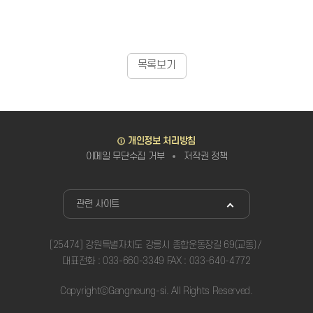
목록보기
바로가기
개인정보 처리방침
이메일 무단수집 거부
저작권 정책
관련사이트
관련 사이트
[25474] 강원특별자치도 강릉시 종합운동장길 69(교동)
대표전화 : 033-660-3349 FAX : 033-640-4772
CopyrightⓒGangneung-si. All Rights Reserved.