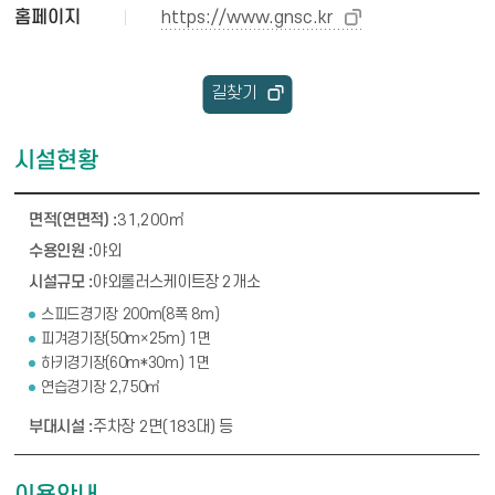
홈페이지
https://www.gnsc.kr
길찾기
시설현황
시설현황 안내 - 면적(연면적), 수용인원, 시설규모, 부대시설
31,200㎡
야외
야외롤러스케이트장 2개소
스피드경기장 200m(8폭 8m)
피겨경기장(50m×25m) 1면
하키경기장(60m*30m) 1면
연습경기장 2,750㎡
주차장 2면(183대) 등