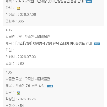
2026 오죽헌 야간개장 및 야간상설공연 운영 안내
2026.07.06
665
406
오죽헌·시립박물관
[키즈][강릉] 여름방학 강릉 한옥 스테이 어사화캠프 안내
2026.07.03
280
405
오죽헌·시립박물관
오죽헌 7월 공연 일정
2026.06.26
454