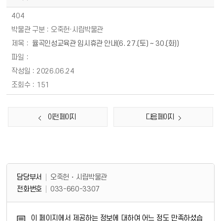
404
오죽헌·시립박물관
율곡인성교육관 임시휴관 안내(6. 27.(토) ~ 30.(화))
2026.06.24
151
이전 페이지
다음 페이지
담당부서 정보 & 컨텐츠 만족도 조사 & 공공저작물 자유이용 허락 표시
담당부서 정보
담당부서
오죽헌・시립박물관
전화번호
033-660-3307
콘텐츠 만족도 조사
이 페이지에서 제공하는 정보에 대하여 어느 정도 만족하셨습