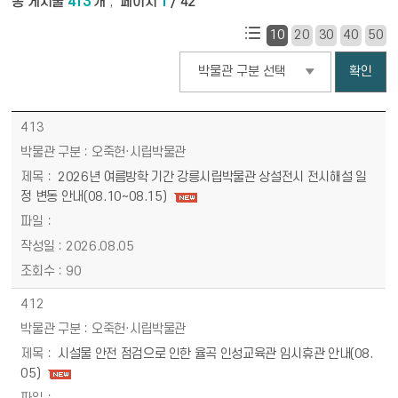
총 게시물
413
개
페이지
1
/ 42
,
10
20
30
40
50
박물관 구분
정보마당 - 새소식 목록 - 번호, 박물관 구분, 제목, 파일, 작성일, 조회수 정보 제공
413
오죽헌·시립박물관
2026년 여름방학 기간 강릉시립박물관 상설전시 전시해설 일
정 변동 안내(08.10~08.15)
2026.08.05
90
412
오죽헌·시립박물관
시설물 안전 점검으로 인한 율곡 인성교육관 임시휴관 안내(08.
05)