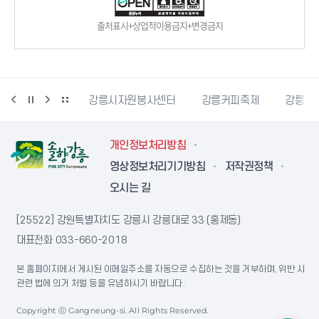
출처표시+상업적이용금지+변경금지
강릉시민축구단
강릉시자원봉사센터
강릉커피축제
강릉과
개인정보처리방침
영상정보처리기기방침
저작권정책
오시는 길
[25522] 강원특별자치도 강릉시 강릉대로 33 (홍제동)
대표전화
033-660-2018
본 홈페이지에서 게시된 이메일주소를 자동으로 수집하는 것을 거부하며, 위반 시
관련 법에 의거 처벌 등을 유념하시기 바랍니다.
Copyright ⓒ Gangneung-si. All Rights Reserved.