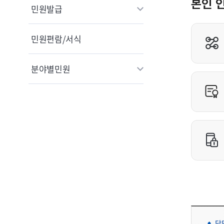
민원발급
민원편람/서식
분야별민원
담