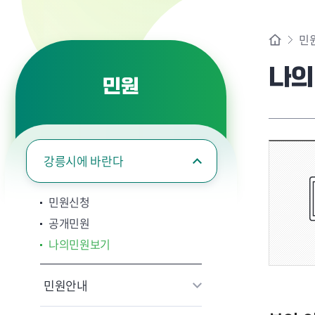
민
나의
민원
강릉시에 바란다
민원신청
공개민원
나의민원보기
민원안내