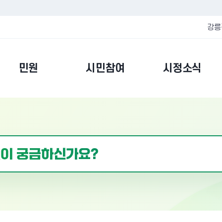
강릉
민원
시민참여
시정소식