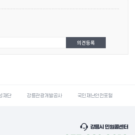
성재단
강릉관광개발공사
국민재난안전포털
강
강릉시 민원콜센터