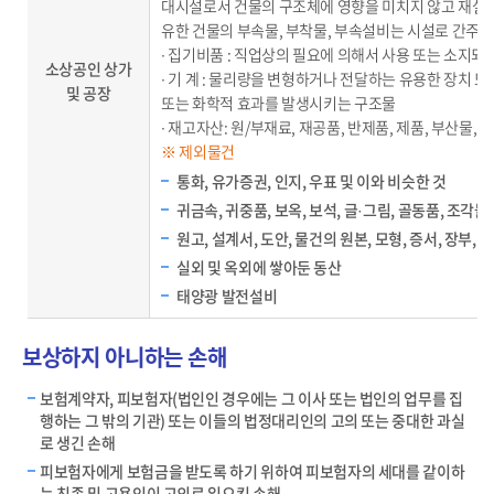
대시설로서 건물의 구조체에 영향을 미치지 않고 재설치
유한 건물의 부속물, 부착물, 부속설비는 시설로 간주
∙ 집기비품 : 직업상의 필요에 의해서 사용 또는 소지되
소상공인 상가
∙ 기 계 : 물리량을 변형하거나 전달하는 유용한 장치 
및 공장
또는 화학적 효과를 발생시키는 구조물
∙ 재고자산: 원/부재료, 재공품, 반제품, 제품, 부산물,
※ 제외물건
통화, 유가증권, 인지, 우표 및 이와 비슷한 것
귀금속, 귀중품, 보옥, 보석, 글·그림, 골동품, 조각물
원고, 설계서, 도안, 물건의 원본, 모형, 증서, 장부,
실외 및 옥외에 쌓아둔 동산
태양광 발전설비
보상하지 아니하는 손해
보험계약자, 피보험자(법인인 경우에는 그 이사 또는 법인의 업무를 집
행하는 그 밖의 기관) 또는 이들의 법정대리인의 고의 또는 중대한 과실
로 생긴 손해
피보험자에게 보험금을 받도록 하기 위하여 피보험자의 세대를 같이하
는 친족 및 고용인이 고의로 일으킨 손해