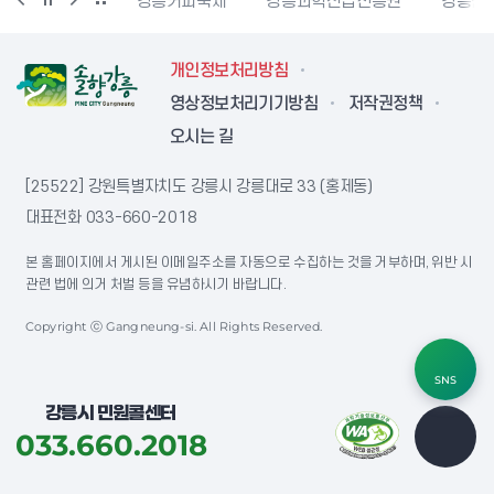
시자원봉사센터
강릉커피축제
강릉과학산업진흥원
강릉문
개인정보처리방침
영상정보처리기기방침
저작권정책
오시는 길
[25522] 강원특별자치도 강릉시 강릉대로 33 (홍제동)
대표전화
033-660-2018
본 홈페이지에서 게시된 이메일주소를 자동으로 수집하는 것을 거부하며, 위반 시
관련 법에 의거 처벌 등을 유념하시기 바랍니다.
Copyright ⓒ Gangneung-si. All Rights Reserved.
SNS
강릉시 민원콜센터
033.660.2018