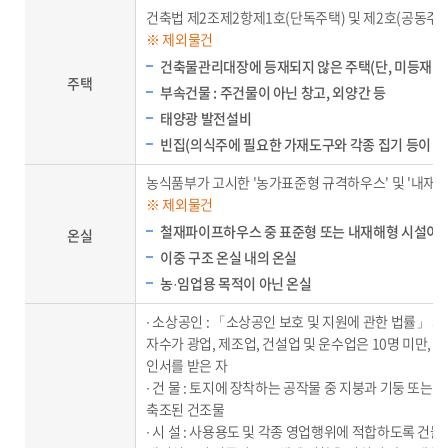
건축법 제2조제2항제1호(단독주택) 및 제2호(공동주택
※ 제외물건
건축물관리대장에 등재되지 않은 주택(단, 미등재 합
주택
부속건물 : 주건물이 아닌 창고, 외양간 등
태양광 발전설비
빈집(의식주에 필요한 가재도구와 각종 집기 등이 없
농식품부가 고시한 '농가표준형 규격하우스' 및 '내재해
※ 제외물건
철재파이프하우스 중 표준형 또는 내재해형 시설이 
온실
이중 구조 온실 내의 온실
농·임업용 목적이 아닌 온실
∙ 소상공인 : 「소상공인 보호 및 지원에 관한 법률」 
자수가 광업, 제조업, 건설업 및 운수업은 10명 미만,
인서를 받은 자
∙ 건 물 : 토지에 장착하는 공작물 중 지붕과 기둥 또는
축조된 건조물
∙ 시 설 : 사용용도 및 각종 영업행위에 적합하도록 건물