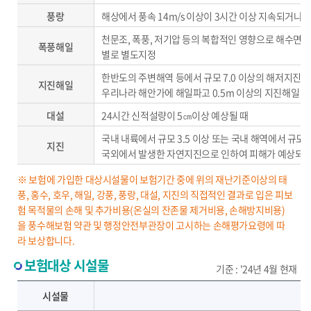
풍랑
해상에서 풍속 14m/s 이상이 3시간 이상 지속되거나 
천문조, 폭풍, 저기압 등의 복합적인 영향으로 해수면이
폭풍해일
별로 별도지정
한반도의 주변해역 등에서 규모 7.0 이상의 해저지진
지진해일
우리나라 해안가에 해일파고 0.5m 이상의 지진해일 내
대설
24시간 신적설량이 5㎝이상 예상될 때
국내 내륙에서 규모 3.5 이상 또는 국내 해역에서 규모
지진
국외에서 발생한 자연지진으로 인하여 피해가 예상되는
※ 보험에 가입한 대상시설물이 보험기간 중에 위의 재난기준이상의 태
풍, 홍수, 호우, 해일, 강풍, 풍랑, 대설, 지진의 직접적인 결과로 입은 피보
험 목적물의 손해 및 추가비용(온실의 잔존물 제거비용, 손해방지비용)
을 풍수해보험 약관 및 행정안전부관장이 고시하는 손해평가요령에 따
라 보상합니다.
보험대상 시설물
기준 : '24년 4월 현재
보험대상 시설물 - 시설물, 세부내용 제공
시설물