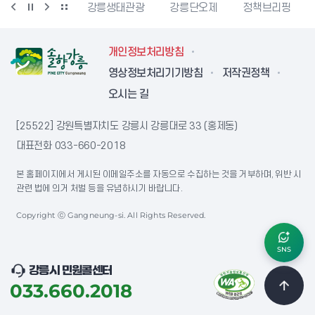
시동물사랑센터
강릉생태관광
강릉단오제
정책브리핑
개인정보처리방침
영상정보처리기기방침
저작권정책
오시는 길
[25522] 강원특별자치도 강릉시 강릉대로 33 (홍제동)
대표전화
033-660-2018
본 홈페이지에서 게시된 이메일주소를 자동으로 수집하는 것을 거부하며, 위반 시
관련 법에 의거 처벌 등을 유념하시기 바랍니다.
Copyright ⓒ Gangneung-si. All Rights Reserved.
SNS
강릉시 민원콜센터
033.660.2018