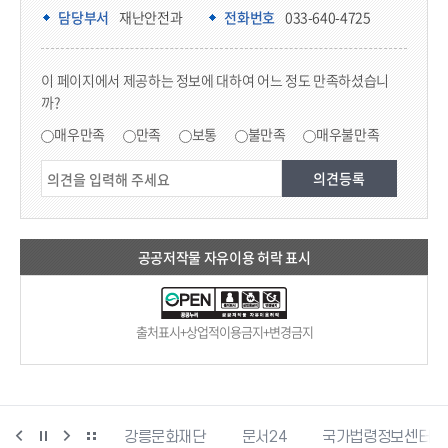
담당부서 정보
담당부서
재난안전과
전화번호
033-640-4725
콘텐츠 만족도 조사
이 페이지에서 제공하는 정보에 대하여 어느 정도 만족하셨습니
까?
만족도 조사
매우만족
만족
보통
불만족
매우불만족
공공저작물 자유이용 허락 표시
출처표시+상업적이용금지+변경금지
과학산업진흥원
강릉문화재단
문서24
국가법령정보센터