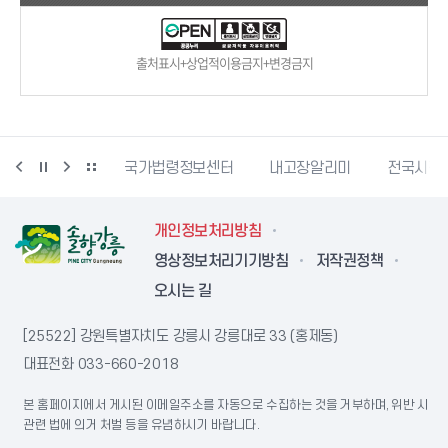
출처표시+상업적이용금지+변경금지
단
문서24
국가법령정보센터
내고장알리미
전국시장
개인정보처리방침
영상정보처리기기방침
저작권정책
오시는 길
[25522] 강원특별자치도 강릉시 강릉대로 33 (홍제동)
대표전화
033-660-2018
본 홈페이지에서 게시된 이메일주소를 자동으로 수집하는 것을 거부하며, 위반 시
관련 법에 의거 처벌 등을 유념하시기 바랍니다.