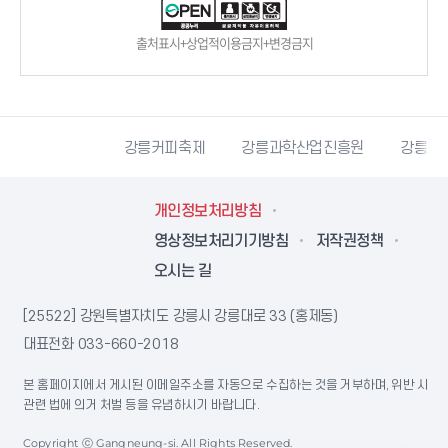
출처표시+상업적이용금지+변경금지
시자원봉사센터
강릉커피축제
강릉과학산업진흥원
강릉문
개인정보처리방침
영상정보처리기기방침
저작권정책
오시는 길
[25522] 강원특별자치도 강릉시 강릉대로 33 (홍제동)
대표전화
033-660-2018
본 홈페이지에서 게시된 이메일주소를 자동으로 수집하는 것을 거부하며, 위반 시
관련 법에 의거 처벌 등을 유념하시기 바랍니다.
Copyright ⓒ Gangneung-si. All Rights Reserved.