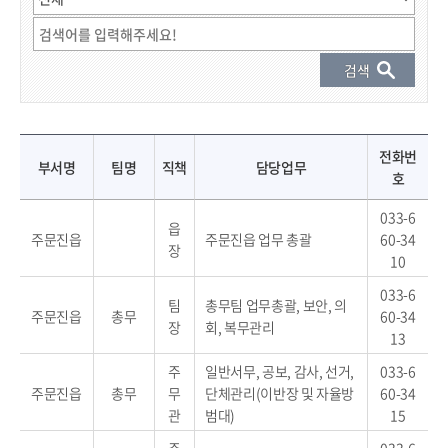
직원 결과 게시물 - 부서명, 팀명, 직책, 성명, 전화번호, 담당업무 정보 제공
전화번
부서명
팀명
직책
담당업무
호
033-6
읍
주문진읍
주문진읍 업무 총괄
60-34
장
10
033-6
팀
총무팀 업무총괄, 보안, 의
주문진읍
총무
60-34
장
회, 복무관리
13
주
일반서무, 공보, 감사, 선거,
033-6
주문진읍
총무
무
단체관리(이반장 및 자율방
60-34
관
범대)
15