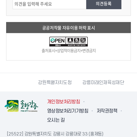
공공저작물 자유이용 허락 표시
출처표시+상업적이용금지+변경금지
터
강릉팜
강원특별자치도청
강릉미래인재육성재단
개인정보처리방침
영상정보처리기기방침
저작권정책
오시는 길
[25522] 강원특별자치도 강릉시 강릉대로 33 (홍제동)