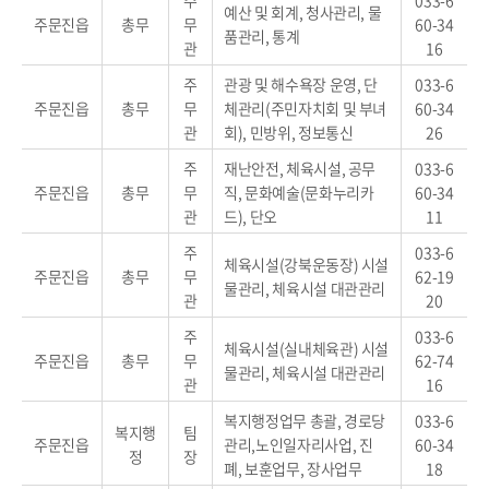
주
033-6
예산 및 회계, 청사관리, 물
주문진읍
총무
무
60-34
품관리, 통계
관
16
주
관광 및 해수욕장 운영, 단
033-6
주문진읍
총무
무
체관리(주민자치회 및 부녀
60-34
관
회), 민방위, 정보통신
26
주
재난안전, 체육시설, 공무
033-6
주문진읍
총무
무
직, 문화예술(문화누리카
60-34
관
드), 단오
11
주
033-6
체육시설(강북운동장) 시설
주문진읍
총무
무
62-19
물관리, 체육시설 대관관리
관
20
주
033-6
체육시설(실내체육관) 시설
주문진읍
총무
무
62-74
물관리, 체육시설 대관관리
관
16
복지행정업무 총괄, 경로당
033-6
복지행
팀
주문진읍
관리,노인일자리사업, 진
60-34
정
장
폐, 보훈업무, 장사업무
18