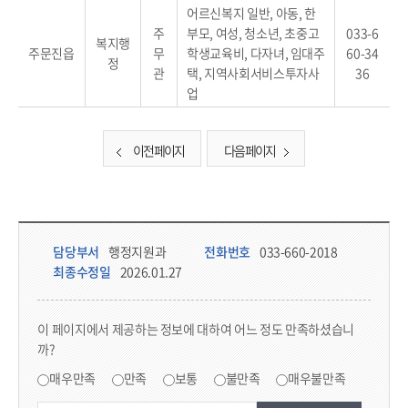
어르신복지 일반, 아동, 한
주
부모, 여성, 청소년, 초중고
033-6
복지행
주문진읍
무
학생교육비, 다자녀, 임대주
60-34
정
관
택, 지역사회서비스투자사
36
업
이전 페이지
다음 페이지
담당부서 정보 & 컨텐츠 만족도 조사 & 공공저작물 자유이용 허락 표시
담당부서 정보
담당부서
행정지원과
전화번호
033-660-2018
최종수정일
2026.01.27
콘텐츠 만족도 조사
이 페이지에서 제공하는 정보에 대하여 어느 정도 만족하셨습니
까?
만족도 조사
매우만족
만족
보통
불만족
매우불만족