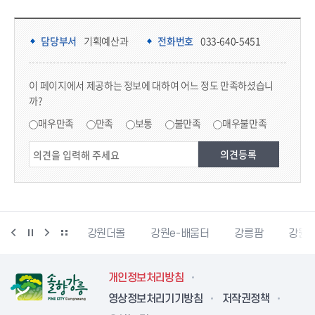
담당부서 정보 & 컨텐츠 만족도 조사
담당부서 정보
담당부서
기획예산과
전화번호
033-640-5451
콘텐츠 만족도 조사
이 페이지에서 제공하는 정보에 대하여 어느 정도 만족하셨습니
까?
만족도 조사
매우만족
만족
보통
불만족
매우불만족
정책브리핑
강원더몰
강원e-배움터
강릉팜
강원
개인정보처리방침
영상정보처리기기방침
저작권정책