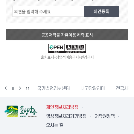
공공저작물 자유이용 허락 표시
출처표시+상업적이용금지+변경금지
단
문서24
국가법령정보센터
내고장알리미
전국시장
개인정보처리방침
영상정보처리기기방침
저작권정책
오시는 길