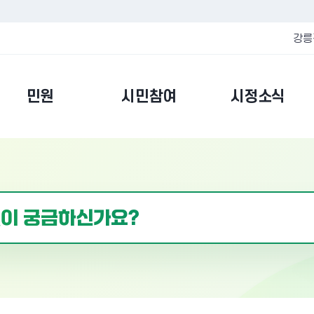
강릉
민원
시민참여
시정소식