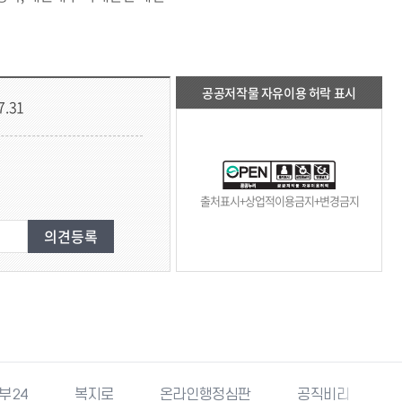
공공저작물 자유이용 허락 표시
7.31
출처표시+상업적이용금지+변경금지
부24
복지로
온라인행정심판
공직비리 익명신