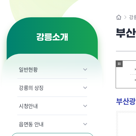
강
부산
강릉소개
일반현황
강릉의 상징
부산광
시청안내
읍면동 안내