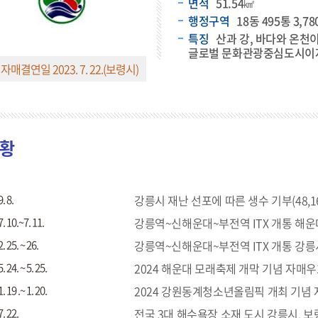
면적
51.54㎢
행정구역
18동 495통 3,7
특징
산과 강, 바다와 온
글로벌 문화관광중심도시이자
자매결연일 2023. 7. 22.(보령시)
황
. 8.
강릉시 재난 선포에 따른 생수 기부(48,168
7. 10.~7. 11.
강릉역~신해운대~부전역 ITX 개통 해운
. 25. ~ 26.
강릉역~신해운대~부전역 ITX 개통 강릉시
. 24. ~ 5. 25.
2024 해운대 모래축제 개막 기념 자매우
. 19 .~ 1. 20.
2024 강원동계청소년올림픽 개최 기념 
7. 22.
전국 3대 해수욕장 소재 도시 강릉시, 