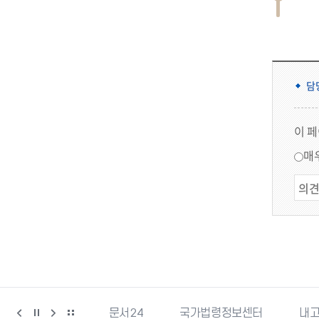
담
이 
매
강릉문화재단
문서24
국가법령정보센터
내