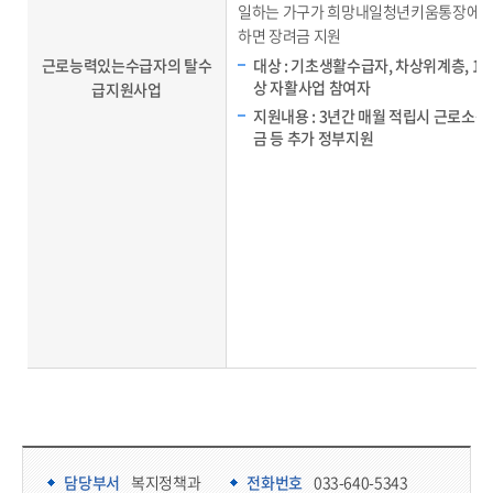
일하는 가구가 희망내일청년키움통장에 
하면 장려금 지원
근로능력있는수급자의 탈수
대상 : 기초생활수급자, 차상위계층, 1
상 자활사업 참여자
급지원사업
지원내용 : 3년간 매월 적립시 근로소
금 등 추가 정부지원
담당부서 정보 & 컨텐츠 만족도 조사 & 공공저작물 자유이용 허락 표시
담당부서 정보
담당부서
복지정책과
전화번호
033-640-5343