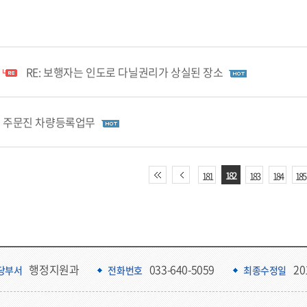
RE: 보행자는 인도로 다닐권리가 상실된 장소
주문진 차량등록업무
182
181
183
184
185
행정지원과
033-640-5059
20
당부서
전화번호
최종수정일