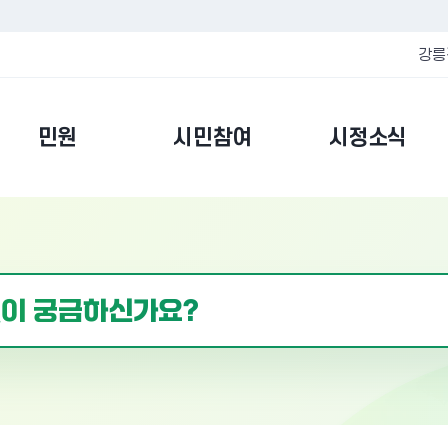
강릉
민원
시민참여
시정소식