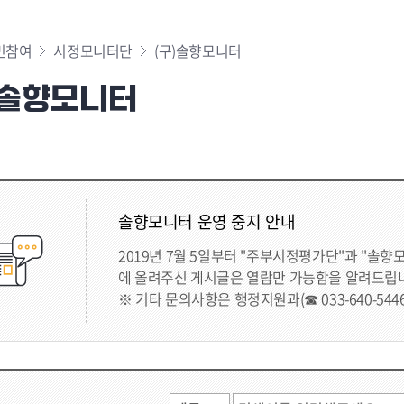
민참여
시정모니터단
(구)솔향모니터
)솔향모니터
솔향모니터 운영 중지 안내
2019년 7월 5일부터 "주부시정평가단"과 "솔향
에 올려주신 게시글은 열람만 가능함을 알려드립
※ 기타 문의사항은 행정지원과(☎ 033-640-544