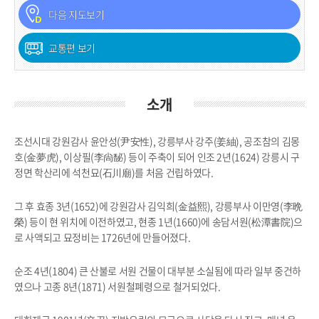
다음 지도보기
교통편 보기
소개
조선시대 강원감사 윤안성(尹安性), 강릉부사 강주(姜紬), 공조참의 김몽
호(金夢虎), 이상필(李尙馝) 등이 주축이 되어 인조 2년(1624) 강릉시 구
정면 학산리에 석천묘(石川廟)를 처음 건립하였다.
그 후 효종 3년(1652)에 강원감사 김익희(金益熙), 강릉부사 이만영(李晩
榮) 등이 현 위치에 이전하였고, 현종 1년(1660)에 송담서원(松潭書院)으
로 사액되고 묘정비는 1726년에 만들어졌다.
순조 4년(1804) 큰 산불로 서원 건물이 대부분 소실됨에 따라 일부 중건하
였으나 고종 8년(1871) 서원철폐령으로 철거되었다.