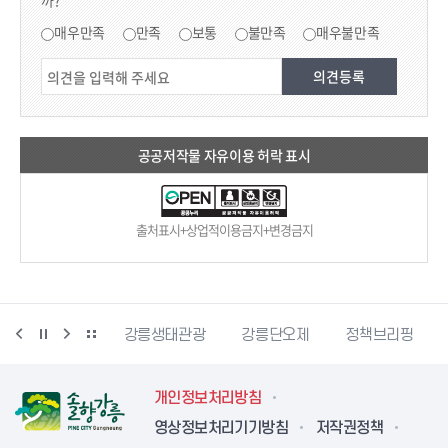
까?
만족도 조사
매우만족
만족
보통
불만족
매우불만족
공공저작물 자유이용 허락 표시
출처표시+상업적이용금지+변경금지
시동물사랑센터
강릉생태관광
강릉단오제
정책브리핑
개인정보처리방침
영상정보처리기기방침
저작권정책